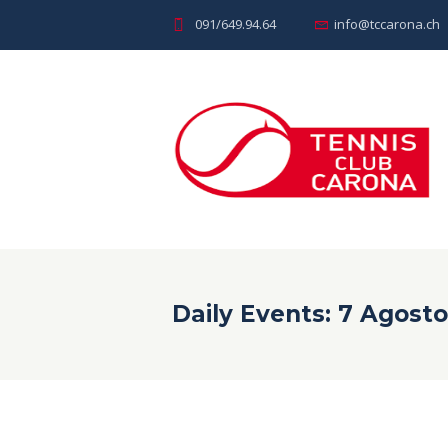
091/649.94.64
info@tccarona.ch
Daily Events: 7 Agost