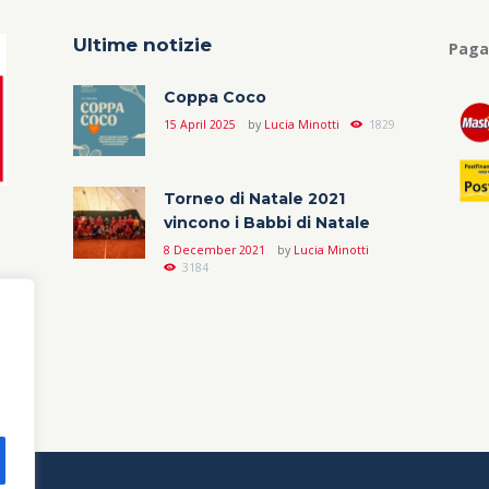
Ultime notizie
Paga
Coppa Coco
15 April 2025
by
Lucia Minotti
1829
Torneo di Natale 2021
vincono i Babbi di Natale
8 December 2021
by
Lucia Minotti
3184