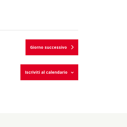
s
t
e
N
Giorno successivo
a
Iscriviti al calendario
v
i
g
a