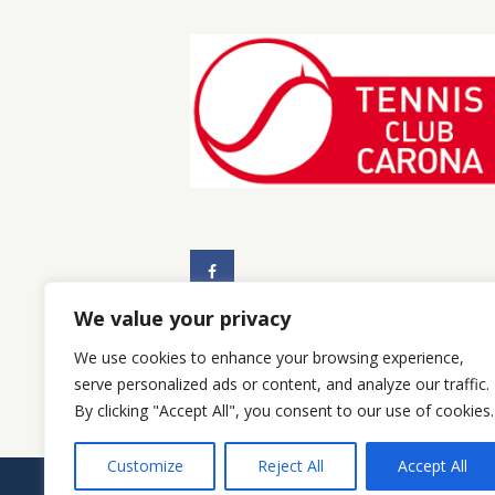
a
e
n
e
t
i
p
v
e
r
i
P
a
r
s
o
We value your privacy
l
We use cookies to enhance your browsing experience,
t
a
serve personalized ads or content, and analyze our traffic.
C
By clicking "Accept All", you consent to our use of cookies.
h
e
Customize
Reject All
Accept All
i