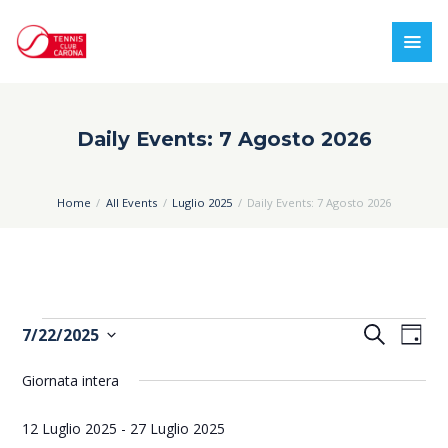
Daily Events: 7 Agosto 2026
Home
All Events
Luglio 2025
Daily Events: 7 Agosto 2026
Eventi
E
E
C
7/22/2025
G
e
v
v
S
for
i
r
Giornata intera
e
o
e
e
c
22
r
l
n
n
a
12 Luglio 2025
-
27 Luglio 2025
n
e
Luglio